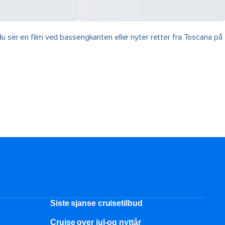
du ser en film ved bassengkanten eller nyter retter fra Toscana på
Siste sjanse cruisetilbud
Cruise over jul-og nyttår