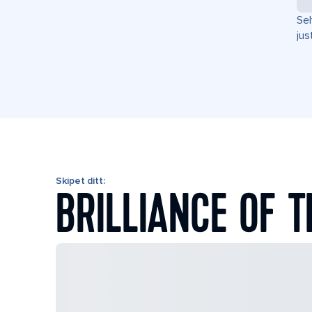
Sel
jus
Skipet ditt:
BRILLIANCE OF T