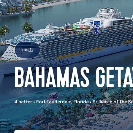
Del
BAHAMAS GETA
4 netter
•
Fort Lauderdale, Florida
•
Brilliance of the S