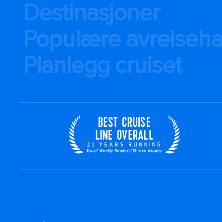
Destinasjoner
Populære avreiseh
Planlegg cruiset