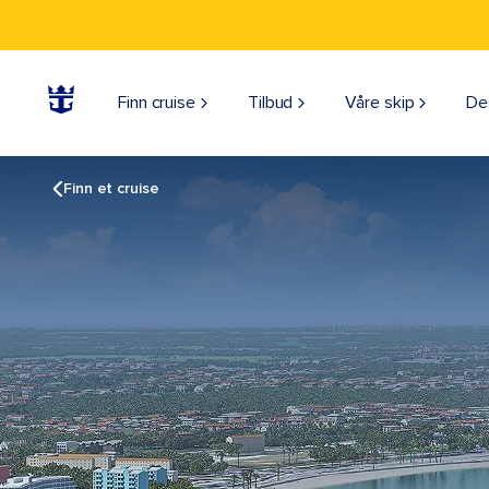
Finn cruise
Tilbud
Våre skip
De
Finn et cruise