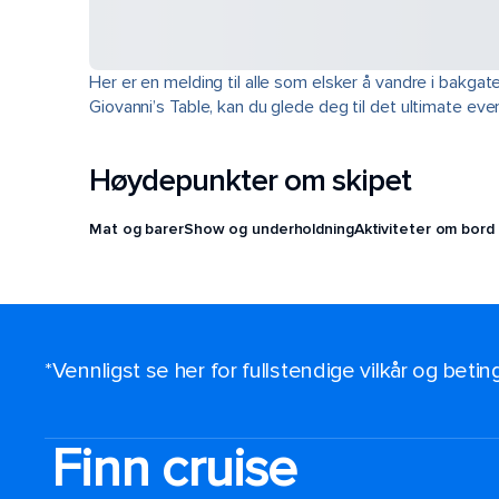
Her er en melding til alle som elsker å vandre i bakga
Giovanni’s Table, kan du glede deg til det ultimate ev
Høydepunkter om skipet
Mat og barer
Show og underholdning
Aktiviteter om bord
*Vennligst se her for fullstendige vilkår og beti
Finn cruise