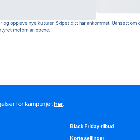
ter og oppleve nye kulturer: Skipet ditt har ankommet. Uansett om 
entyret mellom anløpene.
ngelser for kampanjer.
her
.
Black Friday-tilbud
Korte seilinger