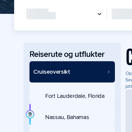
Reiserute og utflukter
Cruiseoversikt
Opp
Sea
pit
Fort Lauderdale, Florida
Nassau, Bahamas