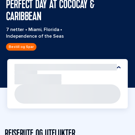
PERFECT DAY AT COCOCAY &
CARIBBEAN
7 netter
•
Miami, Florida
•
Independence of the Seas
Bestill og Spar
REISERUTE OG UTFLUKTER