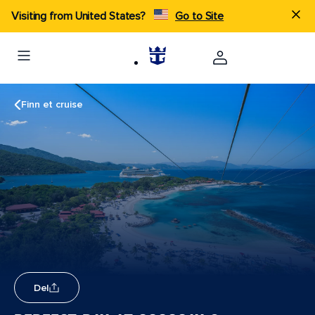
Visiting from United States?
Go to Site
Finn et cruise
Del