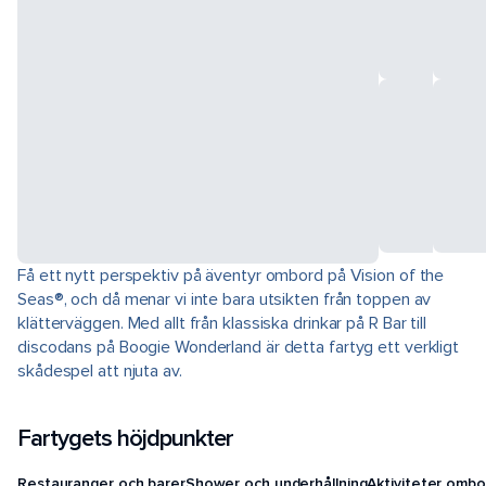
Få ett nytt perspektiv på äventyr ombord på Vision of the
Seas®, och då menar vi inte bara utsikten från toppen av
klätterväggen. Med allt från klassiska drinkar på R Bar till
discodans på Boogie Wonderland är detta fartyg ett verkligt
skådespel att njuta av.
Fartygets höjdpunkter
Restauranger och barer
Shower och underhållning
Aktiviteter ombo