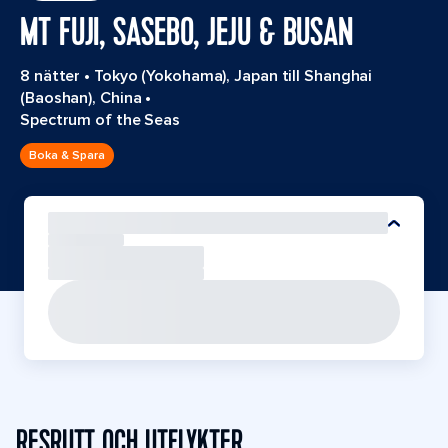
MT FUJI, SASEBO, JEJU & BUSAN
8 nätter
•
Tokyo (Yokohama), Japan till Shanghai
(Baoshan), China
•
Spectrum of the Seas
Boka & Spara
RESRUTT OCH UTFLYKTER