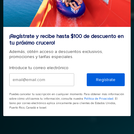
APROVECHA EL DÍA
PLAYAS DEL CARIBE
¡Regístrate y recibe hasta $100 de descuento en
tu próximo crucero!
RESERVA AHORA
Además, obtén acceso a descuentos exclusivos,
promociones y tarifas especiales.
Introduce tu correo electrónico
Regístrate
Puedes cancelar tu suscripción en cualquier momento. Para obtener más información
sobre cómo utilizamos tu información, consulta nuestra
Política de Privacidad
. El
bono por correo electrónico aplica únicamente para clientes de Estados Unidos,
Puerto Rico, Canadá e Israel.