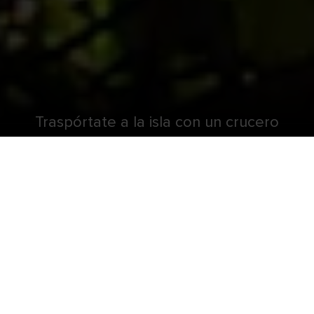
Traspórtate a la isla con un crucero
a las playas del Caribe.
Después de caminar por la playas de arena blanca
de Jamaica, las Islas Vírgenes de los Estados
Unidos o las Bahamas, sumerge tus pies en las
cristalinas aguas del Caribe. Disfruta de la
aventura con una adrenalínica tarde de deportes
acuáticos como motociclismo acuático,
parasailing, pesca o buceo con esnórquel. Si
prefieres pasar tiempo en la isla, siéntate y
relájate con un delicioso ponche de ron o una piña