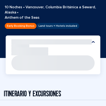
10 Noches
•
Vancouver, Columbia Británica a Seward,
Alaska
•
Anthem of the Seas
Early Booking Bonus
Land tours + Hotels included
ITINERARIO Y EXCURSIONES