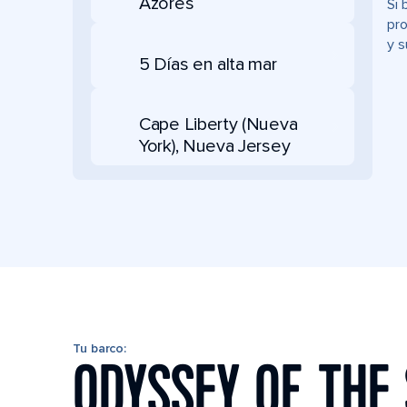
Azores
Si 
pro
y s
5 Días en alta mar
Cape Liberty (Nueva
York), Nueva Jersey
Tu barco:
ODYSSEY OF THE