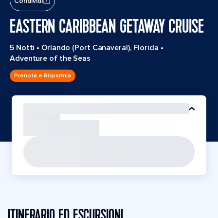
Condividi
EASTERN CARIBBEAN GETAWAY CRUISE
5 Notti
•
Orlando (Port Canaveral), Florida
•
Adventure of the Seas
Prenota e Risparmia
ITINERARIO ED ESCURSIONI