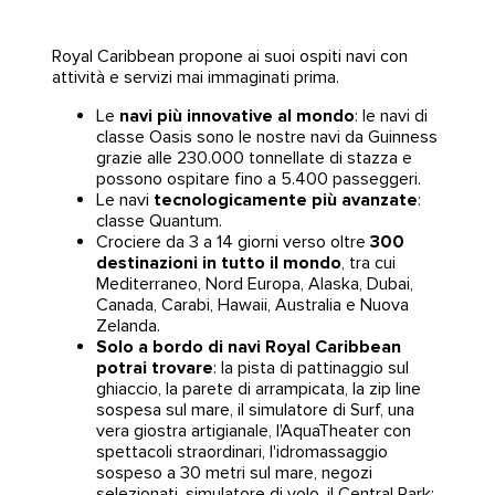
Royal Caribbean propone ai suoi ospiti navi con
attività e servizi mai immaginati prima.
Le
navi più innovative al mondo
: le navi di
classe Oasis sono le nostre navi da Guinness
grazie alle 230.000 tonnellate di stazza e
possono ospitare fino a 5.400 passeggeri.
Le navi
tecnologicamente più avanzate
:
classe Quantum.
Crociere da 3 a 14 giorni verso oltre
300
destinazioni in tutto il mondo
, tra cui
Mediterraneo, Nord Europa, Alaska, Dubai,
Canada, Carabi, Hawaii, Australia e Nuova
Zelanda.
Solo a bordo di navi Royal Caribbean
potrai trovare
: la pista di pattinaggio sul
ghiaccio, la parete di arrampicata, la zip line
sospesa sul mare, il simulatore di Surf, una
vera giostra artigianale, l'AquaTheater con
spettacoli straordinari, l'idromassaggio
sospeso a 30 metri sul mare, negozi
selezionati, simulatore di volo, il Central Park;