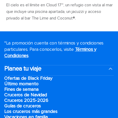
El cielo es el límite en Cloud 17℠, un refugio con vista al mar
que incluye una piscina apartada, un jacuzzi y acceso
privado al bar The Lime and Coconut®.
*La promoción cuenta con términos y condiciones
particulares. Para conocerlos, visite
Términos y
Condiciones
.
Planea tu viaje
Ofertas de Black Friday
Último momento
Fines de semana
Cruceros de Navidad
Cruceros 2025-2026
Guías de cruceros
Los cruceros más grandes
Vacaciones en familia