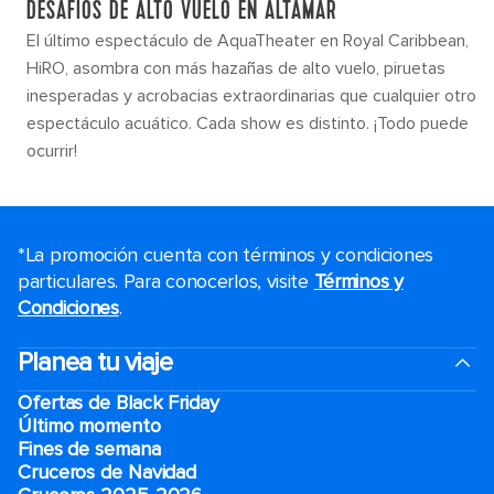
DESAFÍOS DE ALTO VUELO EN ALTAMAR
El último espectáculo de AquaTheater en Royal Caribbean,
HiRO, asombra con más hazañas de alto vuelo, piruetas
inesperadas y acrobacias extraordinarias que cualquier otro
espectáculo acuático. Cada show es distinto. ¡Todo puede
ocurrir!
*La promoción cuenta con términos y condiciones
particulares. Para conocerlos, visite
Términos y
Condiciones
.
Planea tu viaje
Ofertas de Black Friday
Último momento
Fines de semana
Cruceros de Navidad