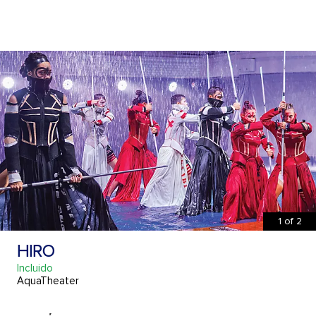
1
of
2
HIRO
Incluido
AquaTheater