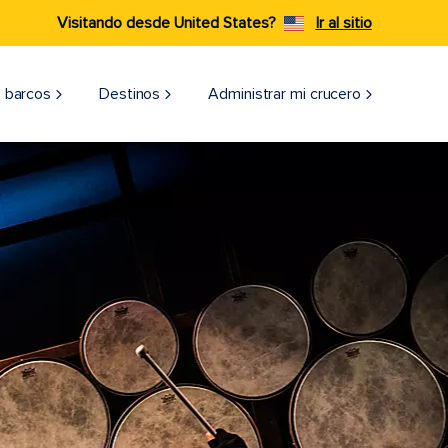
Visitando desde United States?
Ir al sitio
 barcos
Destinos
Administrar mi crucero