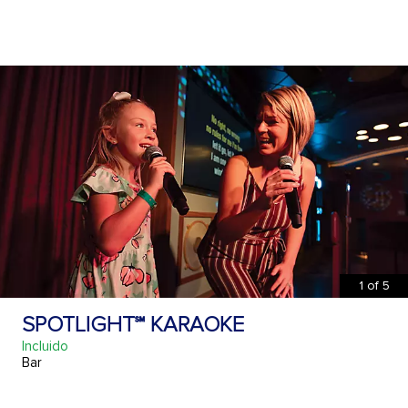
1
of
5
SPOTLIGHT℠ KARAOKE
Incluido
Bar