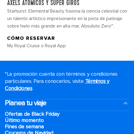
AXELS ATÓMICOS Y SÚPER GIROS
Starburst: Elemental Beauty fusiona la ciencia celestial con
un talento artístico impresionante en la pista de patinaje
sobre hielo más grande en alta mar, Absolute Zero℠.
CÓMO RESERVAR
My Royal Cruise o Royal App
*La promoción cuenta con términos y condiciones
particulares. Para conocerlos, visite
Términos y
Condiciones
.
Planea tu viaje
Ofertas de Black Friday
Último momento
Fines de semana
Cruceros de Navidad