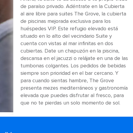
de paraíso privado. Adéntrate en la Cubierta
al aire libre para suites The Grove, la cubierta
de piscinas mejorada exclusiva para los
huéspedes VIP. Este refugio elevado está
situado en lo alto del vecindario Suite y
cuenta con vistas al mar infinitas en dos
cubiertas. Date un chapuzón en la piscina,
descansa en el jacuzzi o relájate en una de las
tumbonas colgantes. Los pedidos de bebidas
siempre son prioridad en el bar cercano. Y
para cuando sientas hambre, The Grove
presenta mezes mediterráneos y gastronomía
elevada que puedes disfrutar al fresco, para
que no te pierdas un solo momento de sol.
RESTRICCIONES
Acceso exclusivo para los huéspedes de la
Clase Sky y de suites de la Clase Star