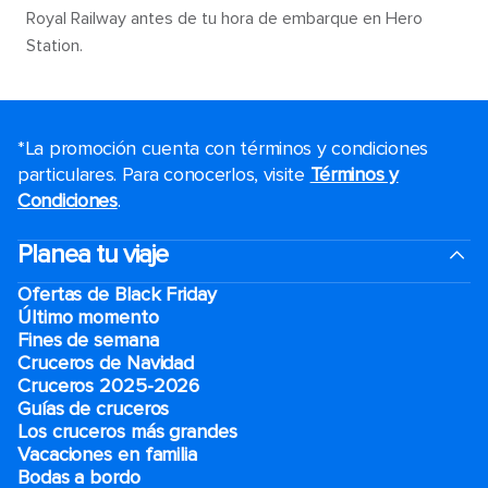
Royal Railway antes de tu hora de embarque en Hero
Station.
*La promoción cuenta con términos y condiciones
particulares. Para conocerlos, visite
Términos y
Condiciones
.
Planea tu viaje
Ofertas de Black Friday
Último momento
Fines de semana
Cruceros de Navidad
Cruceros 2025-2026
Guías de cruceros
Los cruceros más grandes
Vacaciones en familia
Bodas a bordo