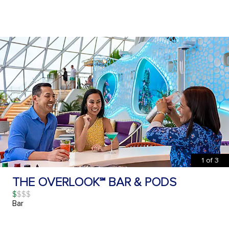
1
of
3
THE OVERLOOK℠ BAR & PODS
$
Bar