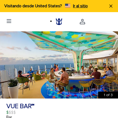
Visitando desde United States?
Ir al sitio
1
of
3
VUE BAR℠
$
Bar