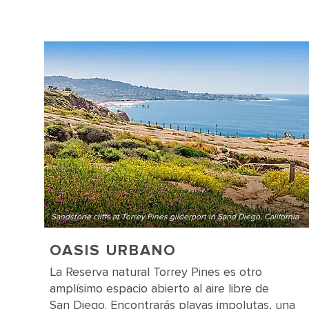
Sandstone cliffs at Torrey Pines gliderport in Sand Diego, California
OASIS URBANO
La Reserva natural Torrey Pines es otro
amplísimo espacio abierto al aire libre de
San Diego. Encontrarás playas impolutas, una