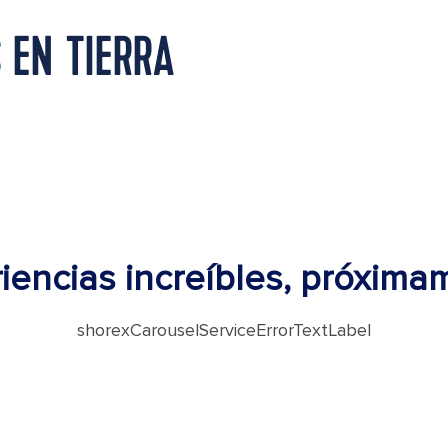
 EN TIERRA
iencias increíbles, próxima
shorexCarouselServiceErrorTextLabel