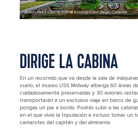
Balboa Park's Casa de Balboa Building in San Diego, California
DIRIGE LA CABINA
En un recorrido que va desde la sala de máquinas
vuelo, el museo USS Midway alberga 60 áreas de
cuidadosamente preservadas y 30 aviones resta
transportarán a un exclusivo viaje en barco de gu
pongas un pie a bordo. Podrás subir a las cabinas
en el que vivió la tripulación e incluso tomar un t
camarotes del capitán y del almirante.
USS midway aircraft carrier in beautiful sky, in San Diego, California