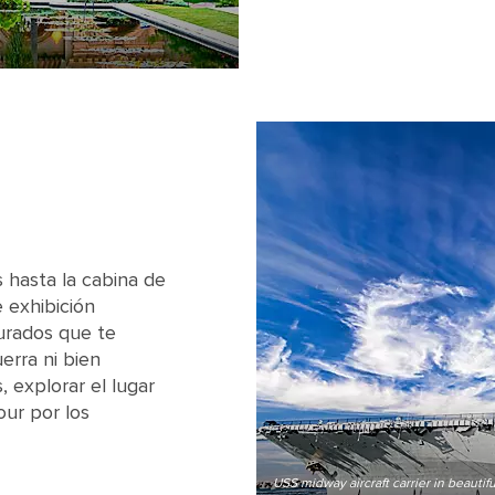
Balboa Park's Casa de Balboa Building
 hasta la cabina de
 exhibición
urados que te
erra ni bien
, explorar el lugar
our por los
USS midway aircraft carrier in beautifu