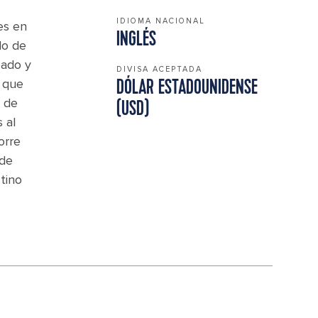
IDIOMA NACIONAL
es en
INGLÉS
do de
eado y
DIVISA ACEPTADA
e que
DÓLAR ESTADOUNIDENSE
r de
(USD)
 al
orre
 de
tino