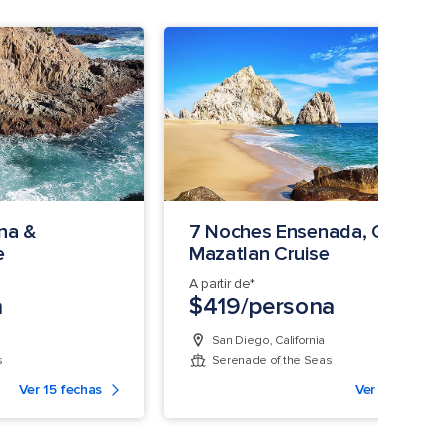
na &
7 Noches Ensenada, Cabo &
e
Mazatlan Cruise
A partir de*
a
$419/persona
San Diego, California
s
Serenade of the Seas
Ver 15 fechas
Ver 3 fechas