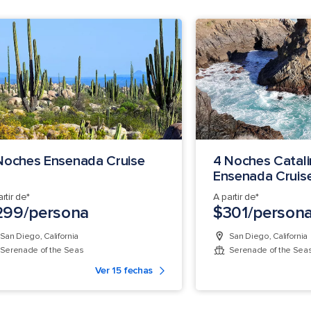
Noches Ensenada Cruise
4 Noches Catali
Ensenada Cruis
rtir de*
A partir de*
299/persona
$301/person
San Diego, California
San Diego, California
Serenade of the Seas
Serenade of the Sea
Ver 15 fechas