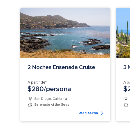
2 Noches Ensenada Cruise
3 
A partir de*
A pa
$280/persona
$
San Diego, California
Serenade of the Seas
Ver 1 fecha