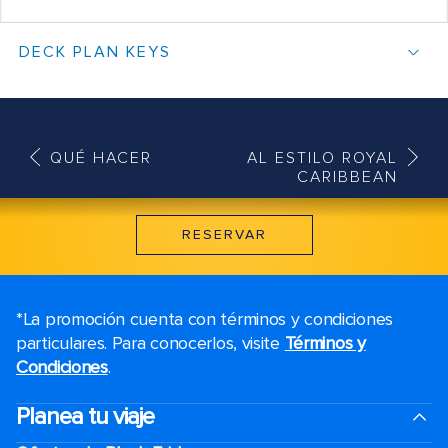
DECK PLAN KEYS
QUÉ HACER
AL ESTILO ROYAL
CARIBBEAN
RESERVAR
*La promoción cuenta con términos y condiciones
particulares. Para conocerlos, visite
Términos y
Condiciones
.
Planea tu viaje