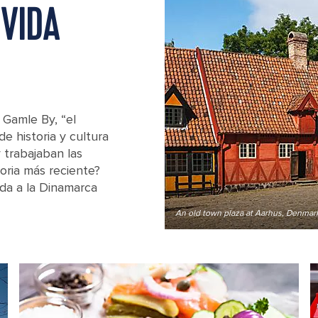
VIDA
 Gamle By, “el
de historia y cultura
 trabajaban las
toria más reciente?
ida a la Dinamarca
An old town plaza at Aarhus, Denmar