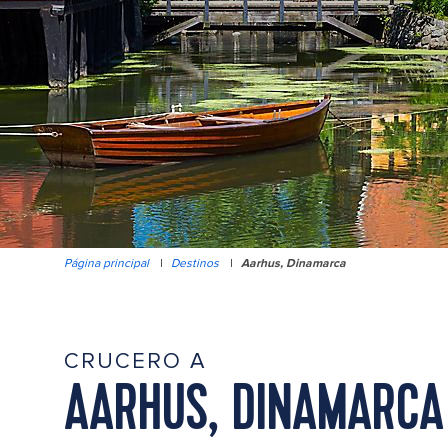
Página principal
|
Destinos
|
Aarhus, Dinamarca
CRUCERO A
AARHUS, DINAMARCA