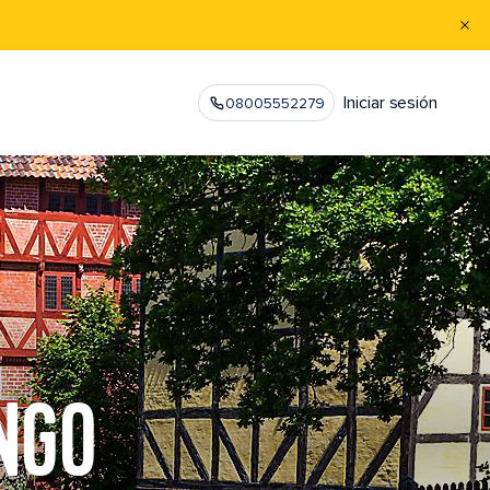
Iniciar sesión
08005552279
NGO