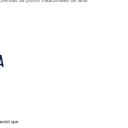
prendas de punto tradicionales de lana.
A
ación que