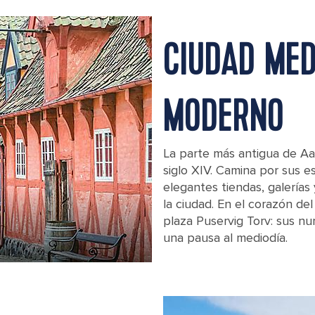
CIUDAD MED
MODERNO
La parte más antigua de Aar
siglo XIV. Camina por sus e
elegantes tiendas, galería
la ciudad. En el corazón de
plaza Puservig Torv: sus n
una pausa al mediodía.
Historical buildings in Aarhus, Denm