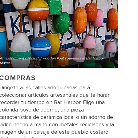
An assortment of colorful wooden float souvenirs in Bar Harbor,
Maine
COMPRAS
Dirígete a las calles adoquinadas para
coleccionar artículos artesanales que te harán
recordar tu tiempo en Bar Harbor. Elige una
colorida boya de adorno, una pieza
característica de cerámica local o un adorno de
vidrio hecho a mano con metales reciclados y la
imagen de un paisaje de este pueblo costero