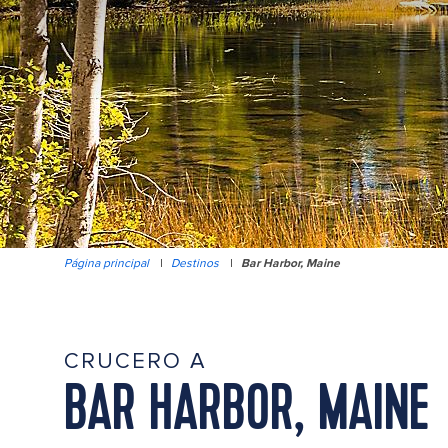
Página principal
|
Destinos
|
Bar Harbor, Maine
CRUCERO A
BAR HARBOR, MAINE