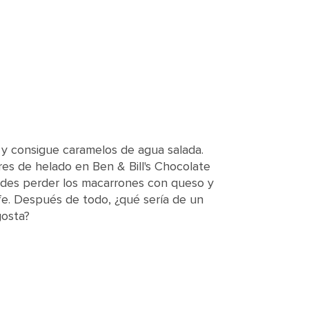
 y consigue caramelos de agua salada.
es de helado en Ben & Bill's Chocolate
es perder los macarrones con queso y
fe. Después de todo, ¿qué sería de un
gosta?
lt water taffy