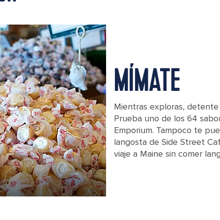
MÍMATE
Mientras exploras, detente
Prueba uno de los 64 sabor
Emporium. Tampoco te pued
langosta de Side Street Ca
viaje a Maine sin comer lan
Barrels filled with various flavors of sa