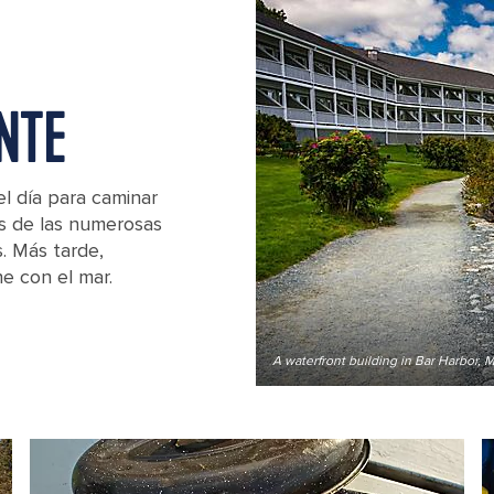
NTE
el día para caminar
es de las numerosas
. Más tarde,
ne con el mar.
A waterfront building in Bar Harbor, 