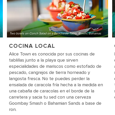
Two bowls on Conch Salad on a Beachside Table, Bimini, Bahamas
COCINA LOCAL
Alice Town es conocida por sus cocinas de
tablillas junto a la playa que sirven
especialidades de mariscos como estofado de
pescado, cangrejos de tierra horneado y
langosta fresca. No te puedes perder la
ensalada de caracola fría hecha a la medida en
una cabaña de caracolas en el borde de la
carretera y sacia tu sed con una cerveza
Goombay Smash o Bahamian Sands a base de
ron.