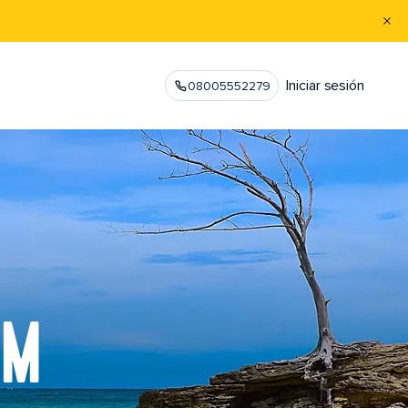
Iniciar sesión
08005552279
AM