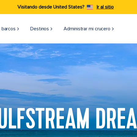
Visitando desde United States?
Ir al sitio
 barcos
Destinos
Administrar mi crucero
ULFSTREAM DRE