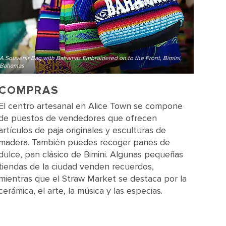
A Souvenir Bag with Bahamas Embroidered on to the Front, Bimini,
Bahamas
COMPRAS
El centro artesanal en Alice Town se compone
de puestos de vendedores que ofrecen
artículos de paja originales y esculturas de
madera. También puedes recoger panes de
dulce, pan clásico de Bimini. Algunas pequeñas
tiendas de la ciudad venden recuerdos,
mientras que el Straw Market se destaca por la
cerámica, el arte, la música y las especias.