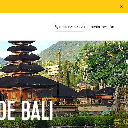
Iniciar sesión
08005552279
DE BALI