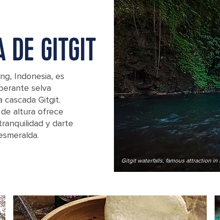
 DE GITGIT
g, Indonesia, es
uberante selva
a cascada Gitgit.
 de altura ofrece
ranquilidad y darte
esmeralda.
Gitgit waterfalls, famous attraction in 