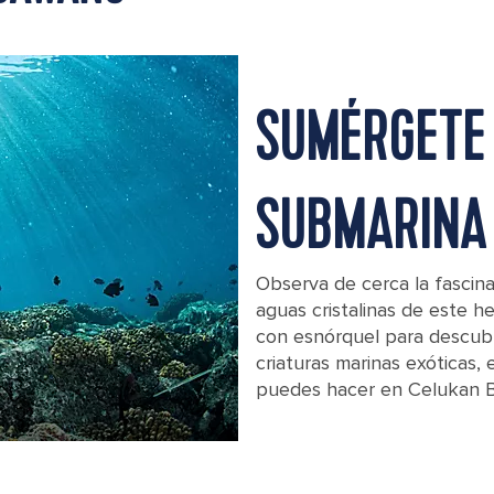
SUMÉRGETE 
SUBMARINA
Observa de cerca la fascina
aguas cristalinas de este 
con esnórquel para descubri
criaturas marinas exóticas,
puedes hacer en Celukan B
Colorful reef underwater landscape wi