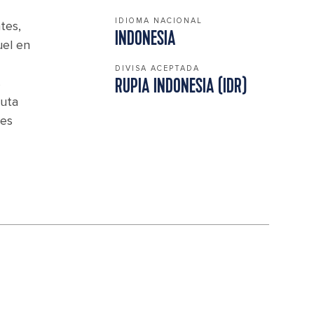
IDIOMA NACIONAL
tes,
INDONESIA
uel en
DIVISA ACEPTADA
s
RUPIA INDONESIA (IDR)
ruta
 es