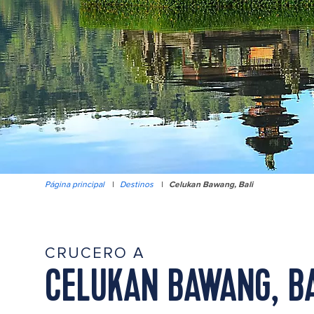
Página principal
|
Destinos
|
Celukan Bawang, Bali
CRUCERO A
CELUKAN BAWANG, BA