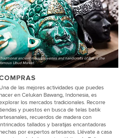
Traditional ancient mask souvenirs and handicrafts of Bali at the
famous Ubud Market.
COMPRAS
Una de las mejores actividades que puedes
hacer en Celukan Bawang, Indonesia, es
explorar los mercados tradicionales. Recorre
tiendas y puestos en busca de telas batik
artesanales, recuerdos de madera con
intrincados tallados y baratijas encantadoras
hechas por expertos artesanos. Llévate a casa