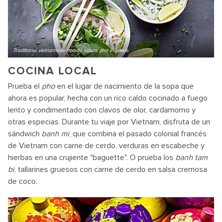
Traditional vietnamese noodle soups pho in bowls
COCINA LOCAL
Prueba el
pho
en el lugar de nacimiento de la sopa que
ahora es popular, hecha con un rico caldo cocinado a fuego
lento y condimentado con clavos de olor, cardamomo y
otras especias. Durante tu viaje por Vietnam, disfruta de un
sándwich
banh mi
, que combina el pasado colonial francés
de Vietnam con carne de cerdo, verduras en escabeche y
hierbas en una crujiente "baguette". O prueba los
banh tam
bi
, tallarines gruesos con carne de cerdo en salsa cremosa
de coco.