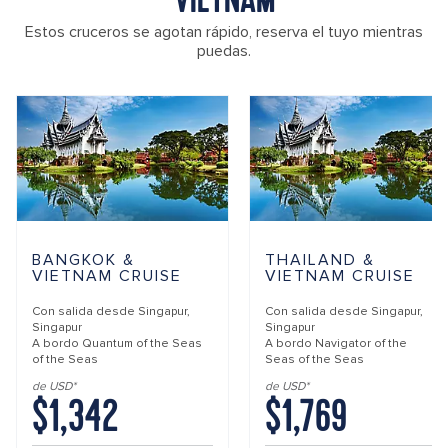
VIETNAM
Estos cruceros se agotan rápido, reserva el tuyo mientras
puedas.
BANGKOK &
THAILAND &
VIETNAM CRUISE
VIETNAM CRUISE
Con salida desde
Singapur,
Con salida desde
Singapur,
Singapur
Singapur
A bordo
Quantum of the Seas
A bordo
Navigator of the
of the Seas
Seas of the Seas
de USD*
de USD*
$1,342
$1,769