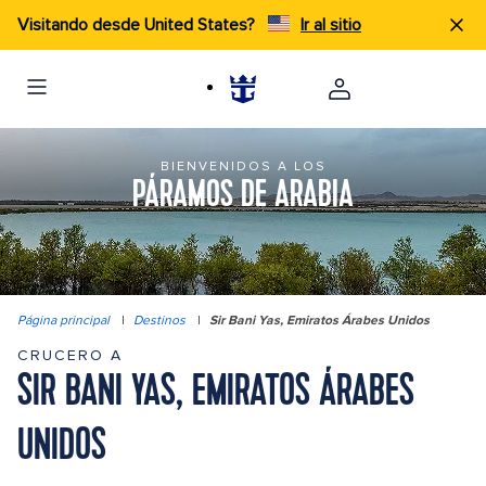
Visitando desde United States?
Ir al sitio
BIENVENIDOS A LOS
PÁRAMOS DE ARABIA
Página principal
|
Destinos
|
Sir Bani Yas, Emiratos Árabes Unidos
CRUCERO A
SIR BANI YAS, EMIRATOS ÁRABES
UNIDOS