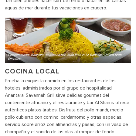
También puedes hacer surf de remo o nadar en las cálidas
aguas de mar durante tus vacaciones en crucero.
Chicken mandi, traditional seasoned rice Arab food in Sir Bani Yas, United Arab
Emirates
COCINA LOCAL
Prueba la exquisita comida en los restaurantes de los
hoteles, administrados por el grupo de hospitalidad
Anantara. Savannah Grill sirve delicias gourmet del
conteniente africano y el restaurante y bar Al Shams ofrece
auténticos platos árabes. Disfruta del pollo mandi, medio
pollo cubierto con comino, cardamomo y otras especias,
servido sobre arroz con almendras y pasas, con un vaso de
champaña y el sonido de las olas al romper de fondo.