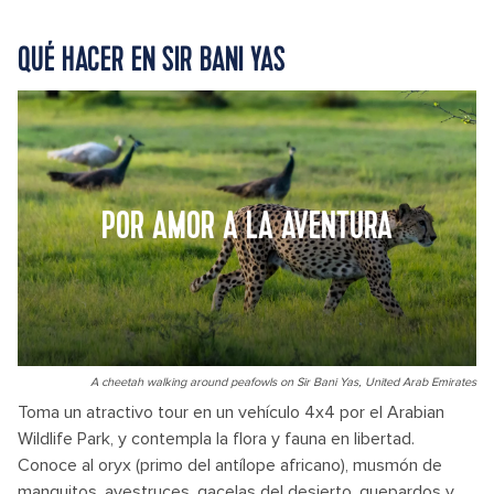
QUÉ HACER EN SIR BANI YAS
POR AMOR A LA AVENTURA
A cheetah walking around peafowls on Sir Bani Yas, United Arab Emirates
Toma un atractivo tour en un vehículo 4x4 por el Arabian
Wildlife Park, y contempla la flora y fauna en libertad.
Conoce al oryx (primo del antílope africano), musmón de
manguitos, avestruces, gacelas del desierto, guepardos y