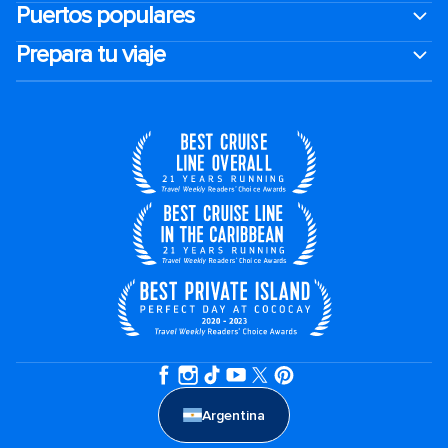
Puertos populares
Prepara tu viaje
Argentina