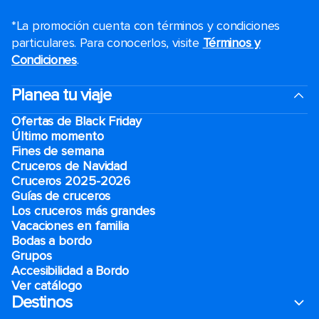
*La promoción cuenta con términos y condiciones
particulares. Para conocerlos, visite
Términos y
Condiciones
.
Planea tu viaje
Ofertas de Black Friday
Último momento
Fines de semana
Cruceros de Navidad
Cruceros 2025-2026
Guías de cruceros
Los cruceros más grandes
Vacaciones en familia
Bodas a bordo
Grupos
Accesibilidad a Bordo
Ver catálogo
Destinos