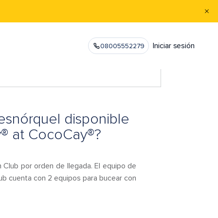
Iniciar sesión
08005552279
esnórquel disponible
y® at CocoCay®?
Club por orden de llegada. El equipo de
lub cuenta con 2 equipos para bucear con