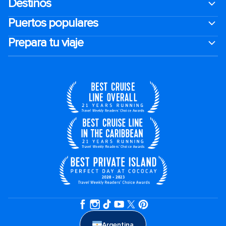
Destinos
Puertos populares
Prepara tu viaje
Argentina