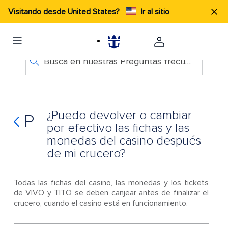
Visitando desde United States?
Ir al sitio
Busca en nuestras Preguntas frecuentes
¿Puedo devolver o cambiar
P
por efectivo las fichas y las
monedas del casino después
de mi crucero?
Todas las fichas del casino, las monedas y los tickets
de VIVO y TITO se deben canjear antes de finalizar el
crucero, cuando el casino está en funcionamiento.