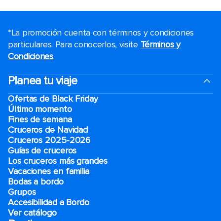
*La promoción cuenta con términos y condiciones
particulares. Para conocerlos, visite
Términos y
Condiciones
.
Planea tu viaje
Ofertas de Black Friday
Último momento
Fines de semana
Cruceros de Navidad
Cruceros 2025-2026
Guías de cruceros
Los cruceros más grandes
Vacaciones en familia
Bodas a bordo
Grupos
Accesibilidad a Bordo
Ver catálogo