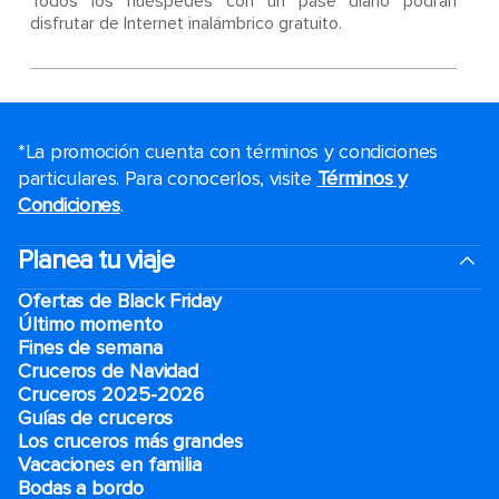
Todos los huéspedes con un pase diario podrán
disfrutar de Internet inalámbrico gratuito.
*La promoción cuenta con términos y condiciones
particulares. Para conocerlos, visite
Términos y
Condiciones
.
Planea tu viaje
Ofertas de Black Friday
Último momento
Fines de semana
Cruceros de Navidad
Cruceros 2025-2026
Guías de cruceros
Los cruceros más grandes
Vacaciones en familia
Bodas a bordo