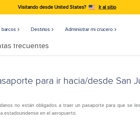
Visitando desde United States?
Ir al sitio
 barcos
Destinos
Administrar mi crucero
tas frecuentes
saporte para ir hacia/desde San J
anos no están obligados a traer un pasaporte para que se les
na estadounidense en el aeropuerto.