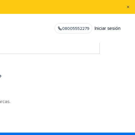
Iniciar sesión
08005552279
?
arcas.