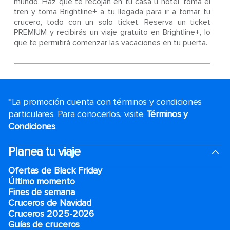
mundo. Haz que te recojan en tu casa u hotel, toma el
tren y toma Brightline+ a tu llegada para ir a tomar tu
crucero, todo con un solo ticket. Reserva un ticket
PREMIUM y recibirás un viaje gratuito en Brightline+, lo
que te permitirá comenzar las vacaciones en tu puerta.
*La promoción cuenta con términos y condiciones
particulares. Para conocerlos, visite
Términos y
Condiciones
.
Planea tu viaje
Ofertas de Black Friday
Último momento
Fines de semana
Cruceros de Navidad
Cruceros 2025-2026
Guías de cruceros