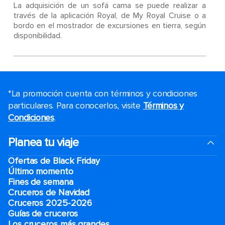
La adquisición de un sofá cama se puede realizar a
través de la aplicación Royal, de My Royal Cruise o a
bordo en el mostrador de excursiones en tierra, según
disponibilidad.
*La promoción cuenta con términos y condiciones
particulares. Para conocerlos, visite
Términos y
Condiciones
.
Planea tu viaje
Ofertas de Black Friday
Último momento
Fines de semana
Cruceros de Navidad
Cruceros 2025-2026
Guías de cruceros
Los cruceros más grandes