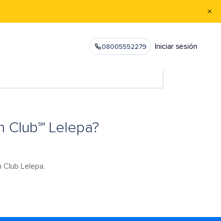
Iniciar sesión
08005552279
h Club℠ Lelepa?
h Club Lelepa.