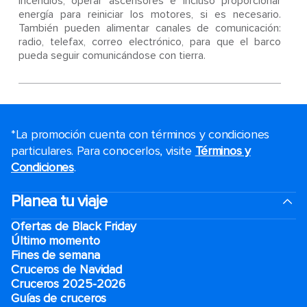
incendios, operar ascensores e incluso proporcionar
energía para reiniciar los motores, si es necesario.
También pueden alimentar canales de comunicación:
radio, telefax, correo electrónico, para que el barco
pueda seguir comunicándose con tierra.
*La promoción cuenta con términos y condiciones
particulares. Para conocerlos, visite
Términos y
Condiciones
.
Planea tu viaje
Ofertas de Black Friday
Último momento
Fines de semana
Cruceros de Navidad
Cruceros 2025-2026
Guías de cruceros