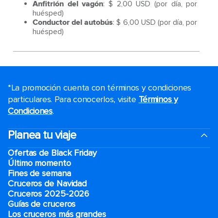
Anfitrión
del vagón
: $ 2,00 USD (por día, por
huésped)
Conductor
del autobús
: $ 6,00 USD (por día, por
huésped)
*La promoción cuenta con términos y condiciones
particulares. Para conocerlos, visite
Términos y
Condiciones
.
Planea tu viaje
Ofertas de Black Friday
Último momento
Fines de semana
Cruceros de Navidad
Cruceros 2025-2026
Guías de cruceros
Los cruceros más grandes