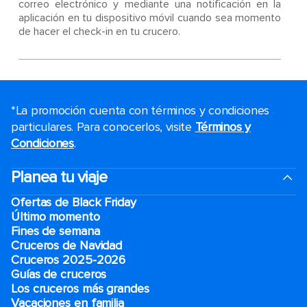
correo electrónico y mediante una notificación en la
aplicación en tu dispositivo móvil cuando sea momento
de hacer el check-in en tu crucero.
*La promoción cuenta con términos y condiciones
particulares. Para conocerlos, visite
Términos y
Condiciones
.
Planea tu viaje
Ofertas de Black Friday
Último momento
Fines de semana
Cruceros de Navidad
Cruceros 2025-2026
Guías de cruceros
Los cruceros más grandes
Vacaciones en familia