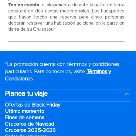
Ten en cuenta
: el alojamiento durante la parte en tierra
constará de dos camas matrimoniales. Los huéspedes
que hayan hecho una reserva para cinco personas
deberán reservar una habitación adicional en la parte en
tierra de su Cruisetour.
*La promoción cuenta con términos y condiciones
particulares. Para conocerlos, visite
Términos y
Condiciones
.
Planea tu viaje
Ofertas de Black Friday
Último momento
Fines de semana
Cruceros de Navidad
Cruceros 2025-2026