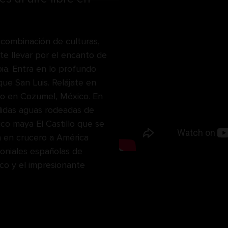
 combinación de culturas,
ate llevar por el encanto de
bia. Entra en lo profundo
ue San Luis. Relájate en
io en Cozumel, México. En
álidas aguas rodeadas de
órico maya El Castillo que se
a en crucero a América
loniales españolas de
oco y el impresionante