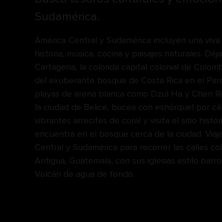
Sudamérica.
América Central y Sudamérica incluyen una viva
historia, música, cocina y paisajes naturales. Déj
Cartagena, la colorida capital colonial de Colom
del exuberante bosque de Costa Rica en el Parq
playas de arena blanca como Dzul Ha y Chen R
la ciudad de Belice, bucea con esnórquel por c
vibrantes arrecifes de coral y visita el sitio hist
encuentra en el bosque cerca de la ciudad. Viaj
Central y Sudamérica para recorrer las calles co
Antigua, Guatemala, con sus iglesias estilo barr
Volcán de agua de fondo.