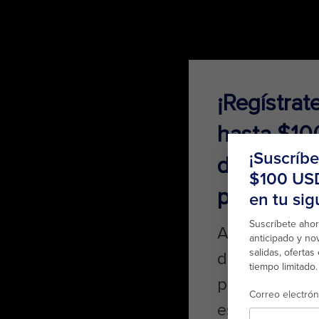
¡Regístrat
hasta $10
descuento
próximo c
Además, obté
descuentos e
promociones y
especiales.