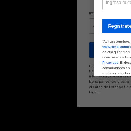
Introduce tu correo el
Regístrate
Puedes cancelar tu susc
Para obtener más inform
información, consulta nu
bono por correo electrón
clientes de Estados Uni
Israel.