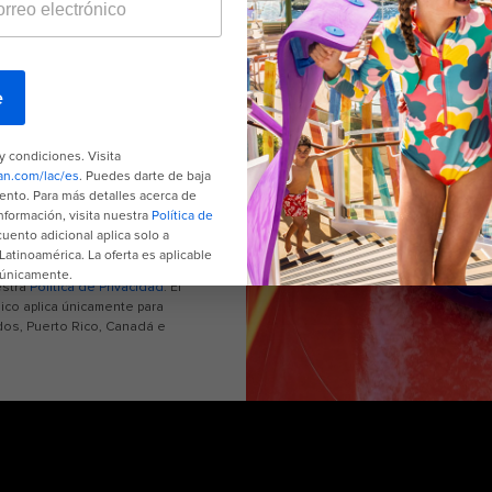
ectrónico
ripción en cualquier momento.
ación sobre cómo utilizamos tu
estra
Política de Privacidad
. El
ico aplica únicamente para
dos, Puerto Rico, Canadá e