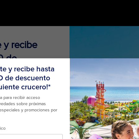
e y recibe
0 de
 en tu
rucero!
n acceso a
xclusivos,
 tarifas