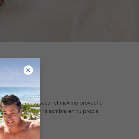
muchas formas de sacar el máximo provecho
descansar, hazlo en la sombra en tu propia