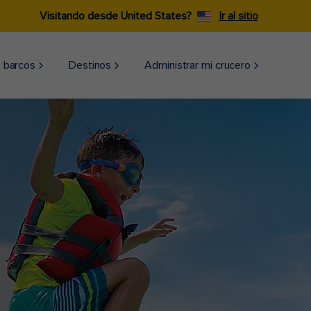
Visitando desde United States?
Ir al sitio
 barcos
Destinos
Administrar mi crucero