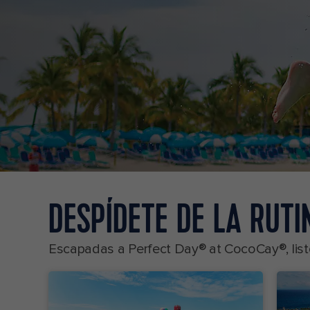
DESPÍDETE DE LA RUTI
Escapadas a Perfect Day® at CocoCay®, list