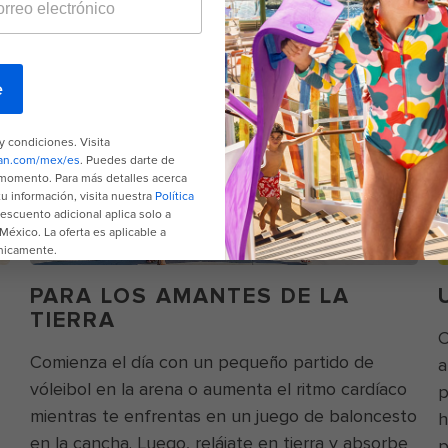
PARA LOS AMANTES DE LA
TIERRA
C
Comienza el día con un pequeño partido de
a
vóleibol en la arena o aumenta el ritmo cardíaco
p
mientras te enfrentas en un juego de baloncesto
h
en la cancha. Luego, relájate en tierra y absorbe
p