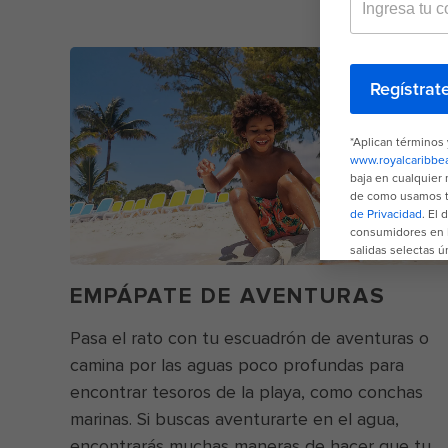
EMPÁPATE DE AVENTURAS
Pasa el rato con tu escuadrón de aventuras o
camina por las aguas poco profundas para
encontrar tesoros de la playa, como conchas
marinas. Si buscas aventurarte en el agua,
encontrarás muchas maneras de hacer que tu