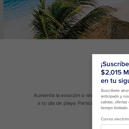
Aumenta la emoción o relájate en tierra 
a tu día de playa. Participa en un juego 