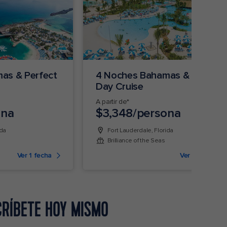
as & Perfect
4 Noches Bahamas & Perfect
Day Cruise
A partir de*
ona
$3,348/persona
ida
Fort Lauderdale, Florida
Brilliance of the Seas
Ver 1 fecha
Ver 5 fechas
CRÍBETE HOY MISMO