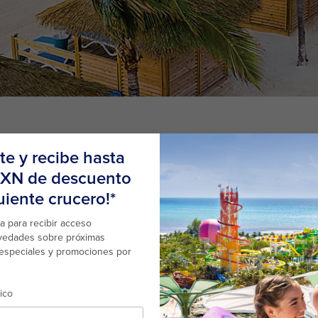
SÁLTATE EL ATASCO
en South Beach en la Isla Perfect Day at CocoCay. Hay 
de voleibol o baloncesto junto a la playa. O si prefieres 
cabaña.