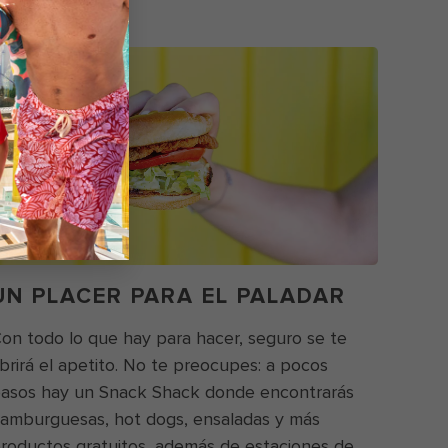
UN PLACER PARA EL PALADAR
on todo lo que hay para hacer, seguro se te
brirá el apetito. No te preocupes: a pocos
asos hay un Snack Shack donde encontrarás
amburguesas, hot dogs, ensaladas y más
roductos gratuitos, además de estaciones de