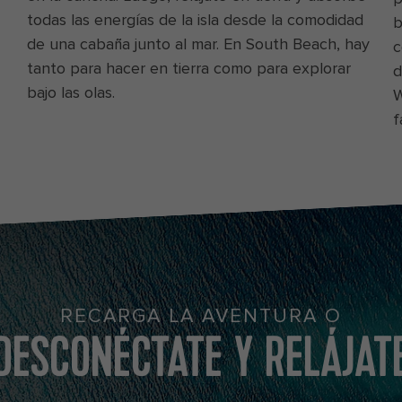
todas las energías de la isla desde la comodidad
b
de una cabaña junto al mar. En South Beach, hay
c
tanto para hacer en tierra como para explorar
d
bajo las olas.
W
f
An aerial view of Coco Cay's beach with palm trees and tiki huts
RECARGA LA AVENTURA O
DESCONÉCTATE Y RELÁJAT