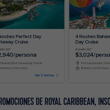
Noches Perfect Day
4 Noches Baham
taway Cruise
Day Cruise
rtir de*
A partir de*
2,940/persona
$3,024/pers
Orlando (Port Canaveral), Florida
Fort Lauderdale, Flor
Harmony of the Seas
Brilliance of the Seas
Ver 9 fechas
OMOCIONES DE ROYAL CARIBBEAN, INS