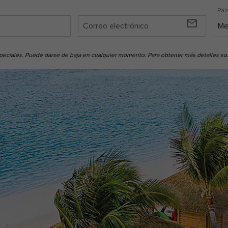
Paí
mail_outline
 especiales. Puede darse de baja en cualquier momento. Para obtener más detalles 
South Beach Cabanas Backside, Perfect Day CocoCay