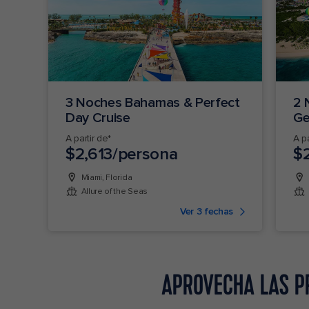
3 Noches Bahamas & Perfect
2 
Day Cruise
Ge
A partir de*
A pa
$2,613/persona
$
Miami, Florida
Allure of the Seas
Ver 3 fechas
APROVECHA LAS PR