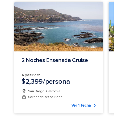
2 Noches Ensenada Cruise
4 No
Ense
A partir de*
A parti
$2,399/persona
$2,
San Diego, California
San 
Serenade of the Seas
Ser
Ver 1 fecha