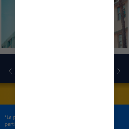
CRUCEROS POR FLORIDA
PLANOS DE
AL ESTILO ROYAL
CUBIERTAS
CARIBBEAN
RESERVAR
*La promoción cuenta con términos y condiciones
particulares. Para conocerlos, visite
Términos y