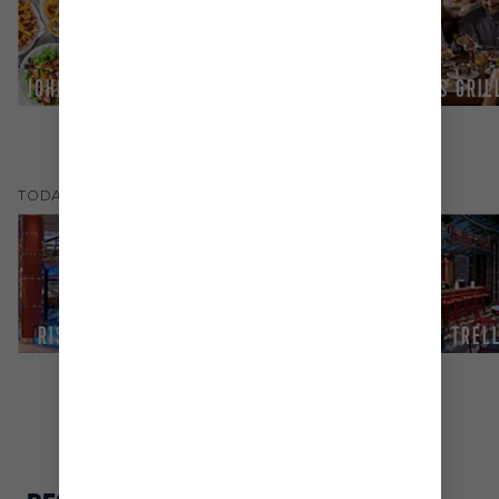
JOHNNY ROCKETS®
DOG HOUSE
CHOPS GRI
(
13
)
TODAS LOS
BARES Y SALONES
BIONIC BAR
RISING TIDE BAR
BAR TREL
®