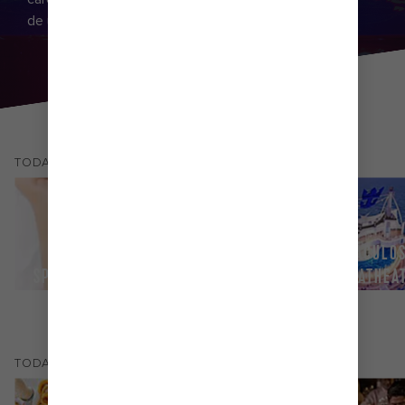
de una noche de diversión inolvidable.
(
31
)
TODAS LOS
ACTIVIDADES Y ESPECTÁCULOS
ESPECTÁCULOS
SPA Y GIMNASIO
COMPRAS
AQUATHEA
(
21
)
TODAS LOS
RESTAURANTES