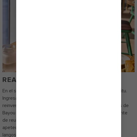
REAL. DEL SUR. GASTRONOMÍA.
En el sur, la comida tiene el propósito de serenar el espíritu.
Ingresa al restaurante y bar sureño The Mason Jar℠, que
reinventa los clásicos de Low Country, los platos básicos de
Bayou y la barbacoa audaz. Cenas que avivan ese ambiente
de reunión con música country en directo y platos tan
apetecibles como reconfortantes. Como el gumbo de
langosta con langosta al estilo criollo y el pollo frito de la