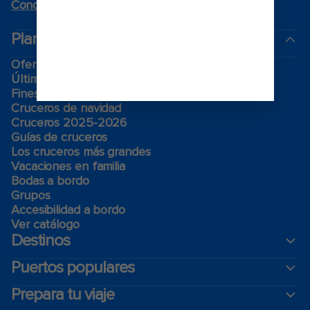
Condiciones
.
Planea tu viaje
Ofertas de Black Friday
Último momento
Fines de semana
Cruceros de navidad
Cruceros 2025-2026
Guías de cruceros
Los cruceros más grandes
Vacaciones en familia
Bodas a bordo
Grupos
Accesibilidad a bordo
Ver catálogo
Destinos
Puertos populares
Prepara tu viaje