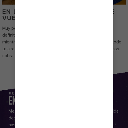
EN LO MÁS ALTO, SENTIRÁS QUE
VUE-LAS
Muy por sobre el nivel del mar, el Vue Bar℠ es tu escape
definitivo. Bebe tus cócteles de vacaciones favoritos
mientras disfrutas de una vista panorámica perfecta en todo
tu alrededor. Y cuando se pone el sol, el techo de mosaicos
cobra vida con un caleidoscopio de colores.
ESPECTÁCULOS QUE
ENCIENDEN LA NOCHE
Menos vida nocturna y más de la mejor noche de tu vida:
desde entretenimiento que eleva muchísimo el nivel
hasta bares que sirven cócteles que tienes que probar