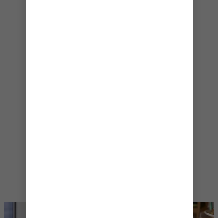
mundo ofrece los bocados más
atrevidos en el mar, con conceptos
gastronómicos que te provocan
antojos y lo mejor de lo mejor de los
favoritos de siempre, tanto si se
trata de una noche de cita, como de
llevar a tu paladar de excursión o de
recargar energías entre aventuras.
Deléitate con los platos favoritos
para toda la familia en Windjammer o
relájate con un brunch con bebidas
alcohólicas en The Mason JarSM
antes de completar una tarde llena
de aventuras con los platos
mexicanos favoritos de El Loco
Fresh®.