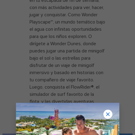
en tu escapada de fin de semana,
con más actividades para ver, hacer,
jugar y conquistar. Como Wonder
Playscape℠, un mundo temático bajo
el agua con infinitas oportunidades
para que los niños exploren. O
dirígete a Wonder Dunes, donde
puedes jugar una partida de minigolf
bajo el sol o las estrellas para
disfrutar de un viaje de minigolf
inmersivo y basado en historias con
tu compañero de viaje favorito.
Luego, conquista el FlowRider®, el
simulador de surf favorito de la
flota, y las divertidas aventuras
llenas de giros y vueltas del trío de
toboganes acuáticos The Perfect
Storm℠.