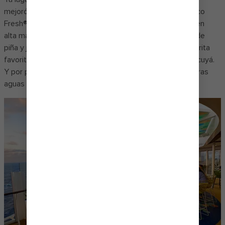
mejoró. Entra a Cantina Fresca℠, el animado bar de El Loco
Fresh®, que sirve los cócteles mexicanos más audaces en
alta mar. Saborea el picante con el imperdible Margarita de
piña y jalapeño con hielo. O bien, elige tu sabor de margarita
favorito con opciones como la fresa, el mango y el maracuyá.
Y por primera vez, disfruta de una variedad de renovadoras
aguas frescas disponibles durante todo el día.