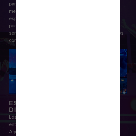
para creer, en entornos donde cada momento es
memorable. Empieza tu noche con la familia en un
espectáculo asombroso en AquaTheater. También
puedes dirigirte a Spotlight Karaoke para recibir una
serenata nocturna o a Boleros para bailar ritmos latinos
con tu pareja.
ESPECTÁCULOS Y ÉXITOS
DISCOGRÁFICOS
Los espectáculos a bordo marcan un récord para el
entretenimiento en alta mar. Comienza con el
AquaTheater y sus plataformas de salto de unos