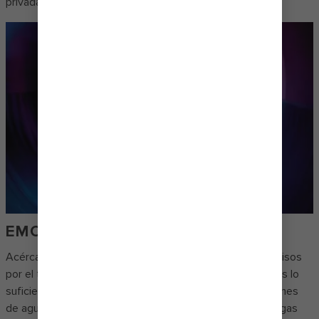
privadas junto a la piscina.
EMOCIONES A CADA PASO
Acércate al borde, asómate a la oscuridad y lánzate 10 pisos
por el tobogán más alto del mar, Ultimate Abyss℠ , si eres lo
suficientemente valiente. O enfréntate al trío de toboganes
de agua The Perfect Storm℠, con sus giros y sus descargas