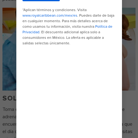
SOL Y DIVERSIÓN
Toma el sol, refréscate bajo la sombra, baja tus niveles de
adrenalina o toma un cóctel del bar de dos pisos que se
encuentra junto a la piscina, The Lime & Coconut℠. Y para que
el día de piscina sea el mejor, reserva una de nuestras casitas