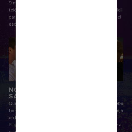
9 metros, increíbles vistas al mar, un impresionante
telón de fondo y 518 m³ de agua. O dirígete a Music Hall
para ver en primera fila a las bandas tributo lucirse en el
escenario como si fueran las bandas auténticas.
NO ES LA TÍPICA NOCHE DE
SÁBADO
Que se haya puesto el sol no significa que la fiesta deba
terminar. Sumérgete en una fiesta de salsa con tu pareja
en Boleros o alienta a tu equipo deportivo favorito en
PlaymakersSM Sports Bar & Arcade. Y si buscas reírte a
carcajadas, dirígete a Spotlight Karaoke para disfrutar