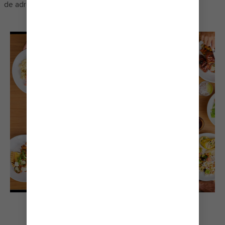
de adrenalina.
ENVÍA A TU PALADAR
DE VACACIONES
Uno de los barcos más audaces del