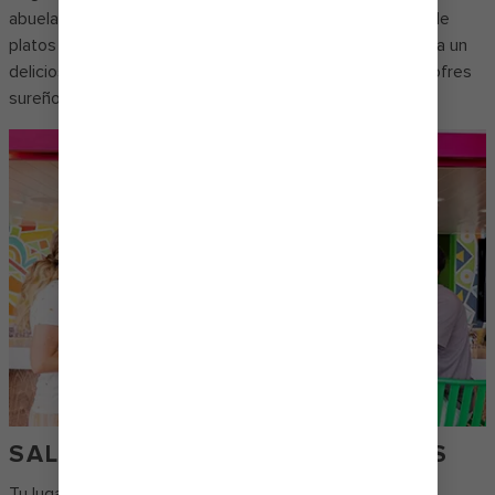
abuela. Mientras tanto, el menú del brunch está repleto de
platos de desayuno que podrían pasar por postre. Prueba un
delicioso rollo de canela dulce o un delicioso pollo con gofres
sureños.
SAL, LIMA Y BUENOS MOMENTOS
Tu lugar favorito para comer tacos, burritos y quesadillas