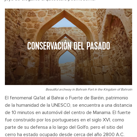
CONSERVACIÓN DEL PASADO
Beautiful archway in Bahrain Fort in the Kingdom of Bahrain
El fenomenal Qa'lat al Bahrai o Fuerte de Baréin, patrimonio
de la humanidad de la UNESCO, se encuentra a una distancia
de 10 minutos en automóvil del centro de Manama. El fuerte
fue construido por los portugueses en el siglo XVI, como
parte de su defensa a lo largo del Golfo, pero el sitio del
cerro ha estado ocupado desde cerca del año 2800 A.C.