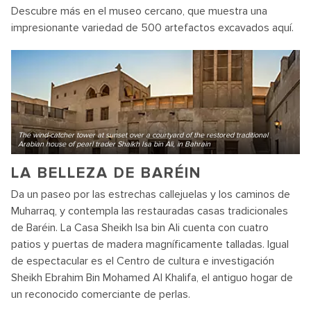
Descubre más en el museo cercano, que muestra una
impresionante variedad de 500 artefactos excavados aquí.
The wind-catcher tower at sunset over a courtyard of the restored traditional
Arabian house of pearl trader Shaikh Isa bin Ali, in Bahrain
LA BELLEZA DE BARÉIN
Da un paseo por las estrechas callejuelas y los caminos de
Muharraq, y contempla las restauradas casas tradicionales
de Baréin. La Casa Sheikh Isa bin Ali cuenta con cuatro
patios y puertas de madera magníficamente talladas. Igual
de espectacular es el Centro de cultura e investigación
Sheikh Ebrahim Bin Mohamed Al Khalifa, el antiguo hogar de
un reconocido comerciante de perlas.