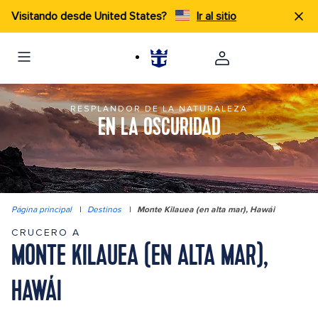
Visitando desde United States?
Ir al sitio
RESPLANDOR DE LA NATURALEZA
EN LA OSCURIDAD
Página principal
|
Destinos
|
Monte Kilauea (en alta mar), Hawái
CRUCERO A
MONTE KILAUEA (EN ALTA MAR),
HAWÁI