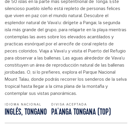
de 50 islas en la parte más septentrional de Tonga. Este
silencioso pueblo isleño está repleto de personas felices
que viven en paz con el mundo natural. Descubre el
esplendor natural de Vava'u: dirígete a Pangai, la segunda
isla más grande del grupo, para relajarte en la playa mientras
contemplas las aves sobre los elevados acantilados y
practicas esnórquel por el arrecife de coral repleto de
peces coloridos. Viaja a Vava'u y visita el Puerto del Refugio
para observar a las ballenas. Las aguas alrededor de Vava'u
constituyen un área de reproducción natural de las ballenas
jorobadas. O, si lo prefieres, explora el Parque Nacional
Mount Talau, donde podrás recorrer los senderos de la selva
tropical hasta llegar a la cima plana de la montaña y
contemplar sus vistas panorámicas.
IDIOMA NACIONAL
DIVISA ACEPTADA
INGLÉS, TONGANO
PA'ANGA TONGANA (TOP)