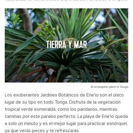
TIERRA Y MAR
A screwpine plant in Tonga
Los exuberantes Jardines Botánicos de Ene'io son el único
lugar de su tipo en todo Tonga. Disfruta de la vegetación
tropical verde esmeralda, como los pandanos, mientras
caminas por este paraíso perfecto. La playa de Ene'io queda
a solo un minuto y es el mejor lugar para practicar esnórquel,
ya que verás peces y te refrescarás.