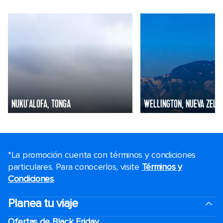
NUKU'ALOFA, TONGA
WELLINGTON, NUEVA ZELA
*La promoción cuenta con términos y condiciones
particulares. Para conocerlos, visite
Términos y
Condiciones
.
Planea tu viaje
Ofertas de Black Friday