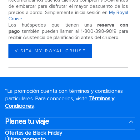
Recomendamos que los clientes compren VOOM antes
de embarcar para disfrutar el mayor descuento de los
precios a bordo. Simplemente inicia sesión en
My Royal
Cruise
.
Los huéspedes que tienen una
reserva con
pago
también pueden llamar al 1-800-398-9819 para
recibir Asistencia de planificación antes del crucero.
VISITA MY ROYAL CRUISE
*La promoción cuenta con términos y condiciones
particulares. Para conocerlos, visite
Términos y
Condiciones
.
Planea tu viaje
Ofertas de Black Friday
Último momento