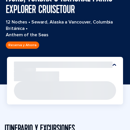
EXPLORER CRUISETOUR
12 Noches
•
Seward, Alaska a Vancouver, Columbia
Británica
•
Anthem of the Seas
Reserva y Ahorra
ITINERARIO Y EXCURSIONES