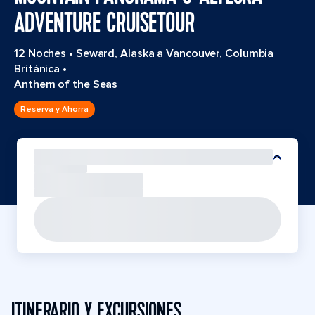
ADVENTURE CRUISETOUR
12 Noches
•
Seward, Alaska a Vancouver, Columbia
Británica
•
Anthem of the Seas
Reserva y Ahorra
ITINERARIO Y EXCURSIONES