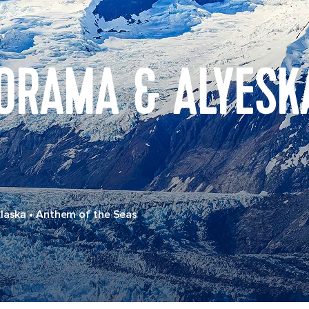
ORAMA & ALYESK
Alaska
•
Anthem of the Seas