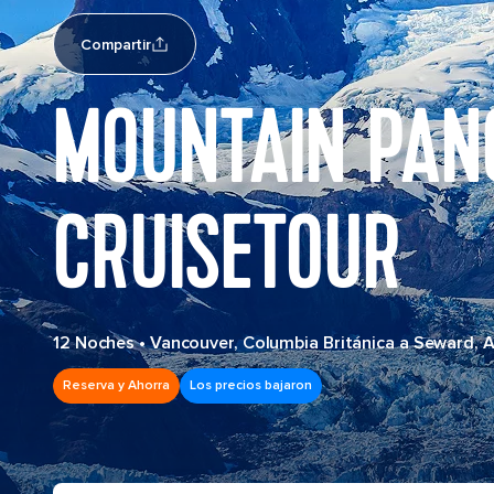
Compartir
MOUNTAIN PAN
CRUISETOUR
12 Noches
•
Vancouver, Columbia Británica a Seward, 
Reserva y Ahorra
Los precios bajaron