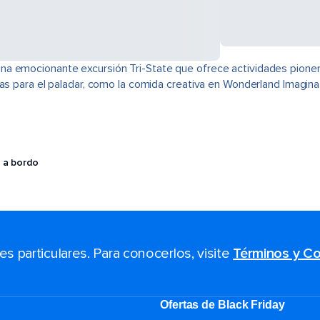
na emocionante excursión Tri-State que ofrece actividades pione
cias para el paladar, como la comida creativa en Wonderland Imagi
 a bordo
 particulares. Para conocerlos, visite
Términos y Co
Ofertas de Black Friday