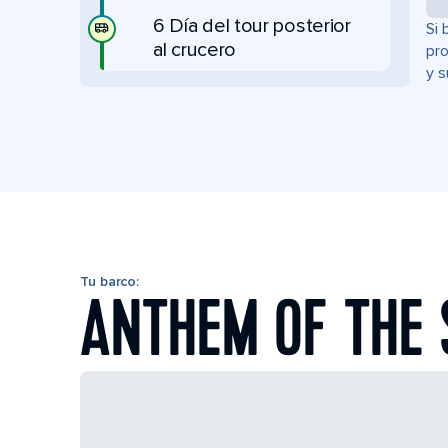
6 Día del tour posterior
Si 
al crucero
pro
y s
Tu barco:
ANTHEM OF THE 